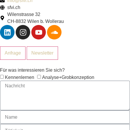
info@sfvi.ch
sfvi.ch
Wilenstrasse 32
CH-8832 Wilen b. Wollerau
Anfrage
Newsletter
Für was interessieren Sie sich?
Kennenlernen
Analyse+Grobkonzeption